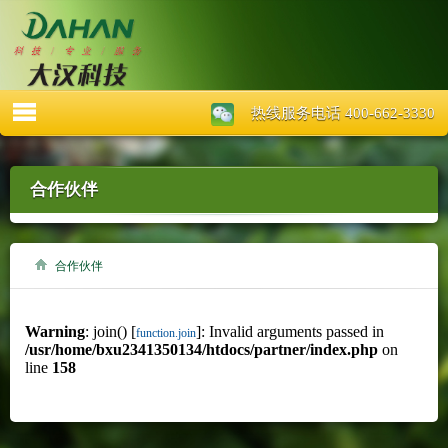
台灣大益農科
热线服务电话 400-662-3330
合作伙伴
合作伙伴
Warning
: join() [
]: Invalid arguments passed in
function.join
/usr/home/bxu2341350134/htdocs/partner/index.php
on
line
158